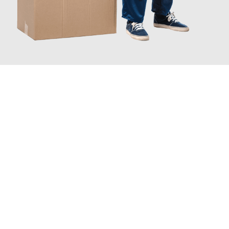
JETZT ANFRAGEN
Erleben Sie mit Umzugsmeister Grunwald Osnabrück, wie
einfach
und stressfrei Ihr Umzug Osnabrück EU-Ausland
sein kann.
Unser Expertenteam steht bereit, um Ihnen einen reibungslosen
Übergang in Ihr neues Zuhause zu garantieren.
Jetzt
unverbindliches Angebot
erhalten &