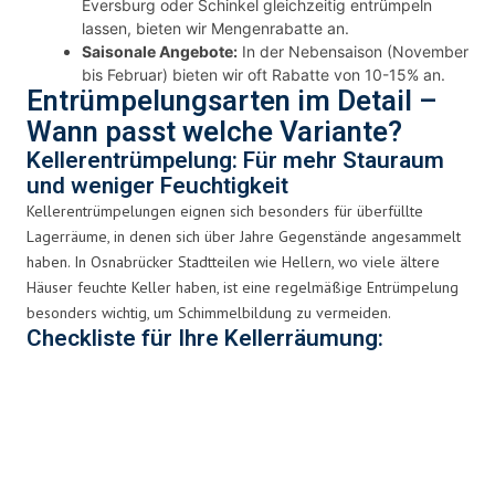
Eversburg oder Schinkel gleichzeitig entrümpeln
lassen, bieten wir Mengenrabatte an.
Saisonale Angebote:
In der Nebensaison (November
bis Februar) bieten wir oft Rabatte von 10-15% an.
Entrümpelungsarten im Detail –
Wann passt welche Variante?
Kellerentrümpelung: Für mehr Stauraum
und weniger Feuchtigkeit
Kellerentrümpelungen eignen sich besonders für überfüllte
Lagerräume, in denen sich über Jahre Gegenstände angesammelt
haben. In Osnabrücker Stadtteilen wie Hellern, wo viele ältere
Häuser feuchte Keller haben, ist eine regelmäßige Entrümpelung
besonders wichtig, um Schimmelbildung zu vermeiden.
Checkliste für Ihre Kellerräumung:
Prüfen Sie auf feuchtigkeitsempfindliche
Gegenstände (Papier, Textilien)
Achten Sie auf Elektrogeräte – diese müssen
gesondert entsorgt werden
Identifizieren Sie Sondermüll wie alte Farben oder
Lacke