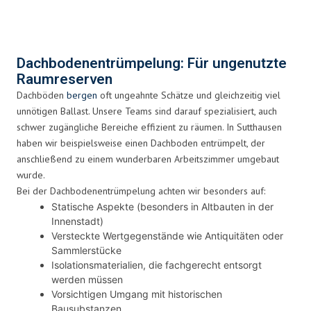
Bewerten Sie, ob Regalsysteme bleiben oder entfernt
werden sollen
Dokumentieren Sie eventuelle Wasserschäden für
Ihre Versicherung
Dachbodenentrümpelung: Für ungenutzte
Raumreserven
Dachböden
bergen
oft ungeahnte Schätze und gleichzeitig viel
unnötigen Ballast. Unsere Teams sind darauf spezialisiert, auch
schwer zugängliche Bereiche effizient zu räumen. In Sutthausen
haben wir beispielsweise einen Dachboden entrümpelt, der
anschließend zu einem wunderbaren Arbeitszimmer umgebaut
wurde.
Bei der Dachbodenentrümpelung achten wir besonders auf:
Statische Aspekte (besonders in Altbauten in der
Innenstadt)
Versteckte Wertgegenstände wie Antiquitäten oder
Sammlerstücke
Isolationsmaterialien, die fachgerecht entsorgt
werden müssen
Vorsichtigen Umgang mit historischen
Bausubstanzen