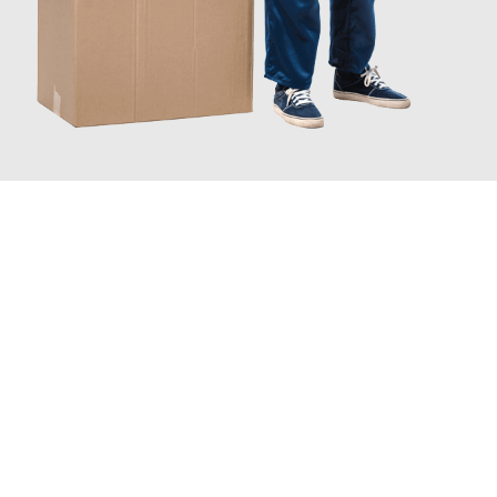
JETZT ANFRAGEN
Erleben Sie mit Umzugsmeister Grunwald Osnabrück, wie
einfach
und stressfrei Entrümpelung in Osnabrück
sein kann. Unser
Expertenteam steht bereit, um Ihnen einen reibungslosen Ablauf
zu garantieren.