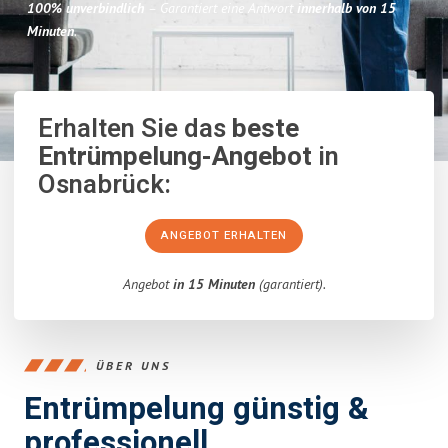
100% unverbindlich
– Garantiert eine Antwort
innerhalb von 15
Minuten
.
Erhalten Sie das
beste
Entrümpelung-Angebot
in
Osnabrück:
ANGEBOT ERHALTEN
Angebot
in 15 Minuten
(garantiert).
ÜBER UNS
Entrümpelung günstig &
professionell