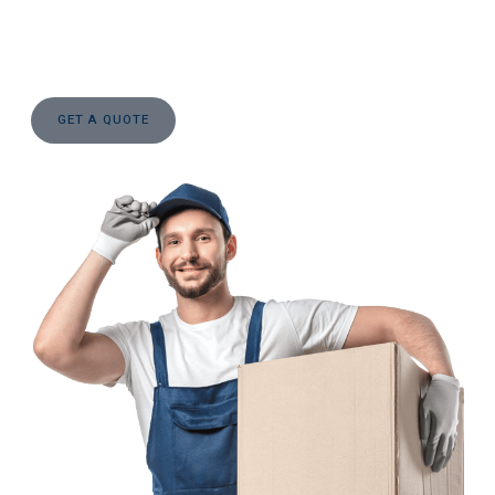
Lorem ipsum dolor sit amet, consectetur adipiscing elit. Ut elit
tellus, luctus nec ullamcorper mattis, pulvinar dapibus leo.
GET A QUOTE