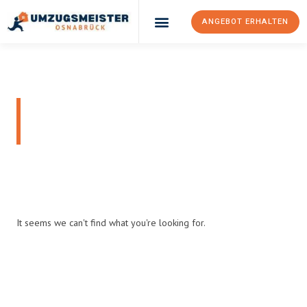
ANGEBOT ERHALTEN
Umzugsunternehmen Osnabrück
Umzugsservice Osnabrück
News & Article
Home
Blog
It seems we can't find what you're looking for.
Have A Plan To Move?