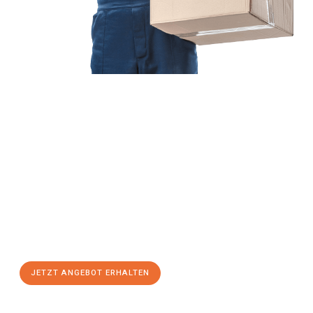
Jetzt anfragen &
Angebot
mit Best-Preis
erhalten!
Schicken Sie uns jetzt Ihre unverbindliche Anfrage und sichern
Sie sich Ihr
individuelles Umzugsangebot für Ihr Anliegen in
Osnabrück
zum Best-Preis! Nutzen Sie die Gelegenheit für
einen
stressfreien Umzug
mit maximalem Komfort:
JETZT ANGEBOT ERHALTEN