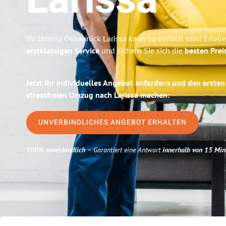
Larissa
Ihr Umzug Osnabrück Larissa kann so einfach sein! Erleb
erstklassigen Service
und sichern Sie sich die
besten Prei
Jetzt Ihr individuelles Angebot anfordern und den ersten
stressfreien Umzug nach Larissa machen:
UNVERBINDLICHES ANGEBOT ERHALTEN
100% unverbindlich
– Garantiert eine Antwort
innerhalb von 15 Min