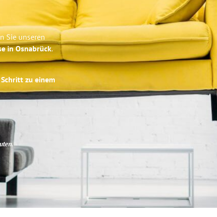
en Sie unseren
se in Osnabrück
.
 Schritt zu einem
uten
.