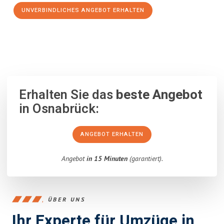
UNVERBINDLICHES ANGEBOT ERHALTEN
100% unverbindlich
– Garantiert eine Antwort
innerhalb von 15
Minuten
.
Erhalten Sie das
beste Angebot
in Osnabrück:
ANGEBOT ERHALTEN
Angebot
in 15 Minuten
(garantiert).
ÜBER UNS
Ihr Experte für Umzüge in