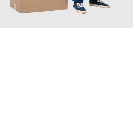
JETZT ANFRAGEN
Erleben Sie mit Umzugsmeister Grunwald Osnabrück, wie
einfach
und stressfrei Ihr Umzug Osnabrück Tampere
sein kann. Unser
Expertenteam steht bereit, um Ihnen einen reibungslosen
Übergang in Ihr neues Zuhause zu garantieren.
Jetzt
unverbindliches Angebot
erhalten &
100€ sparen: