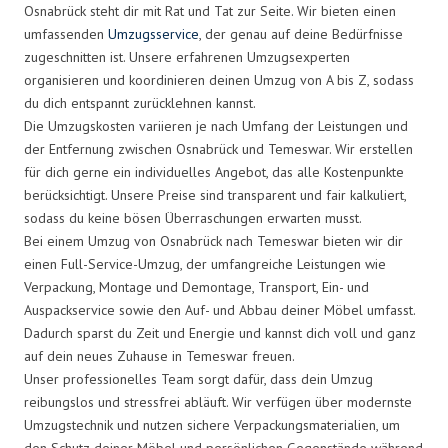
Osnabrück steht dir mit Rat und Tat zur Seite. Wir bieten einen
umfassenden
Umzugsservice
, der genau auf deine Bedürfnisse
zugeschnitten ist. Unsere erfahrenen Umzugsexperten
organisieren und koordinieren deinen Umzug von A bis Z, sodass
du dich entspannt zurücklehnen kannst.
Die Umzugskosten variieren je nach Umfang der Leistungen und
der Entfernung zwischen Osnabrück und Temeswar. Wir erstellen
für dich gerne ein individuelles Angebot, das alle Kostenpunkte
berücksichtigt. Unsere Preise sind transparent und fair kalkuliert,
sodass du keine bösen Überraschungen erwarten musst.
Bei einem Umzug von Osnabrück nach Temeswar bieten wir dir
einen Full-Service-Umzug, der umfangreiche Leistungen wie
Verpackung, Montage und Demontage, Transport, Ein- und
Auspackservice sowie den Auf- und Abbau deiner Möbel umfasst.
Dadurch sparst du Zeit und Energie und kannst dich voll und ganz
auf dein neues Zuhause in Temeswar freuen.
Unser professionelles Team sorgt dafür, dass dein Umzug
reibungslos und stressfrei abläuft. Wir verfügen über modernste
Umzugstechnik und nutzen sichere Verpackungsmaterialien, um
den Schutz deiner Möbel und persönlichen Gegenstände während