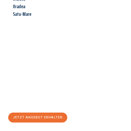
Oradea
Satu-Mare
Jetzt anfragen &
Angebot
mit Best-Preis
erhalten!
Schicken Sie uns jetzt Ihre unverbindliche Anfrage und sichern
Sie sich Ihr
individuelles Umzugsangebot für Ihr Anliegen in
Osnabrück
zum Best-Preis! Nutzen Sie die Gelegenheit für
einen
stressfreien Umzug
mit maximalem Komfort:
JETZT ANGEBOT ERHALTEN