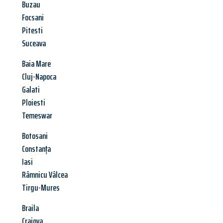
Buzau
Focsani
Pitesti
Suceava
Baia Mare
Cluj-Napoca
Galati
Ploiesti
Temeswar
Botosani
Constanța
Iasi
Râmnicu Vâlcea
Tirgu-Mures
Braila
Craiova