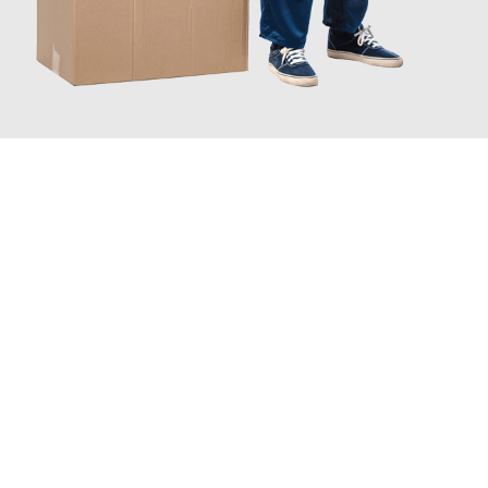
JETZT ANFRAGEN
Erleben Sie mit Umzugsmeister Grunwald Osnabrück, wie
einfach
und stressfrei Ihr Umzug Osnabrück Temeswar
sein kann.
Unser Expertenteam steht bereit, um Ihnen einen reibungslosen
Übergang in Ihr neues Zuhause zu garantieren.
Jetzt
unverbindliches Angebot
erhalten &