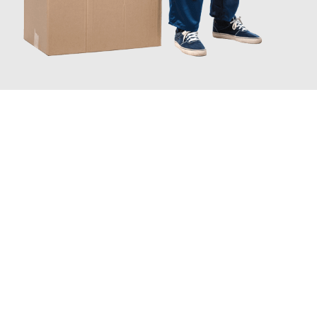
JETZT ANFRAGEN
Erleben Sie mit Umzugsmeister Grunwald Osnabrück, wie
einfach
und stressfrei Ihr Umzug Osnabrück Bellinzona
sein kann.
Unser Expertenteam steht bereit, um Ihnen einen reibungslosen
Übergang in Ihr neues Zuhause zu garantieren.
Jetzt
unverbindliches Angebot
erhalten &