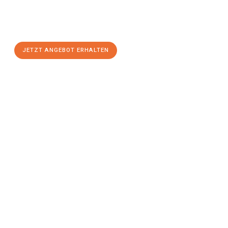
Sie sich Ihr
individuelles Umzugsangebot für Ihr Anliegen in
Osnabrück
zum Best-Preis! Nutzen Sie die Gelegenheit für
einen
stressfreien Umzug
mit maximalem Komfort:
JETZT ANGEBOT ERHALTEN