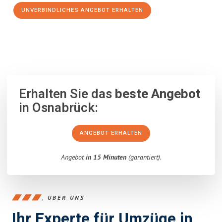
UNVERBINDLICHES ANGEBOT ERHALTEN
100% unverbindlich
– Garantiert eine Antwort
innerhalb von 15
Minuten
.
Erhalten Sie das
beste Angebot
in Osnabrück:
ANGEBOT ERHALTEN
Angebot
in 15 Minuten
(garantiert).
ÜBER UNS
Ihr Experte für Umzüge in