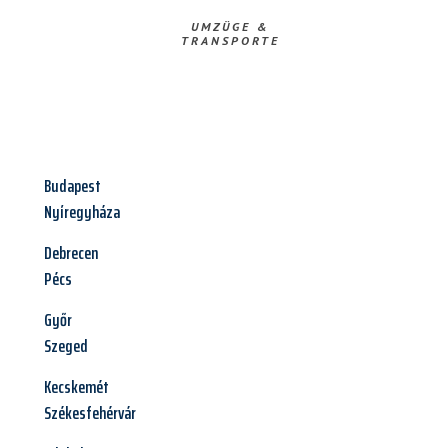
UMZÜGE &
TRANSPORTE
Budapest
Nyíregyháza
Debrecen
Pécs
Győr
Szeged
Kecskemét
Székesfehérvár