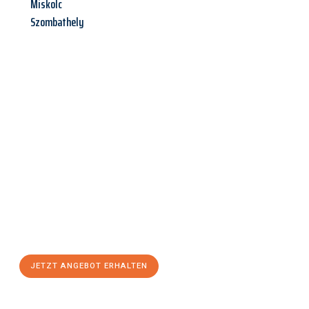
Miskolc
Szombathely
Jetzt anfragen &
Angebot
mit Best-Preis
erhalten!
Schicken Sie uns jetzt Ihre unverbindliche Anfrage und sichern
Sie sich Ihr
individuelles Umzugsangebot für Ihr Anliegen in
Osnabrück
zum Best-Preis! Nutzen Sie die Gelegenheit für
einen
stressfreien Umzug
mit maximalem Komfort:
JETZT ANGEBOT ERHALTEN