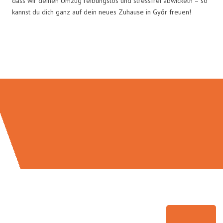
dass wir deinen Umzug reibungslos und stressfrei abwickeln – so
kannst du dich ganz auf dein neues Zuhause in Győr freuen!
Umzugsmeister Grunwald in
Zahlen: