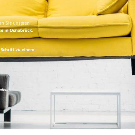
en Sie unseren
se in Osnabrück
.
 Schritt zu einem
uten
.