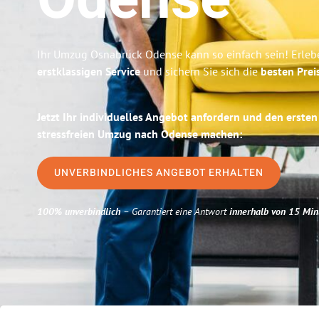
Odense
Ihr Umzug Osnabrück Odense kann so einfach sein! Erleb
erstklassigen Service
und sichern Sie sich die
besten Prei
Jetzt Ihr individuelles Angebot anfordern und den ersten
stressfreien Umzug nach Odense machen:
UNVERBINDLICHES ANGEBOT ERHALTEN
100% unverbindlich
– Garantiert eine Antwort
innerhalb von 15 Min