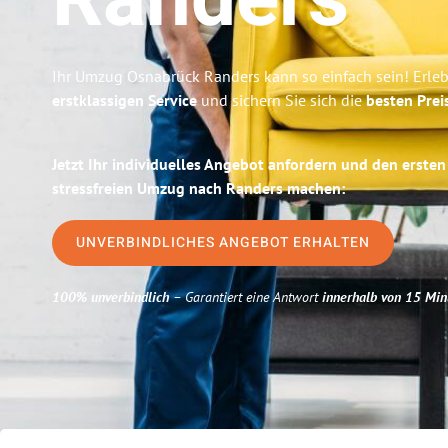
Randers
Ihr Umzug Osnabrück Randers kann so einfach sein! Erle
erstklassigen Service
und sichern Sie sich die
besten Prei
Jetzt Ihr individuelles Angebot anfordern und den ersten
stressfreien Umzug nach Randers machen:
UNVERBINDLICHES ANGEBOT ERHALTEN
100% unverbindlich
– Garantiert eine Antwort
innerhalb von 15 Min