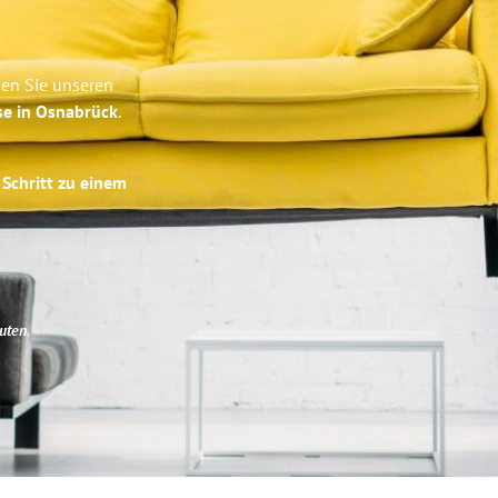
ben Sie unseren
se in Osnabrück
.
 Schritt zu einem
uten
.