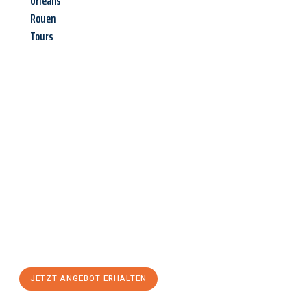
Orléans
Rouen
Tours
Jetzt anfragen &
Angebot
mit Best-Preis
erhalten!
Schicken Sie uns jetzt Ihre unverbindliche Anfrage und sichern
Sie sich Ihr
individuelles Umzugsangebot für Ihr Anliegen in
Osnabrück
zum Best-Preis! Nutzen Sie die Gelegenheit für
einen
stressfreien Umzug
mit maximalem Komfort:
JETZT ANGEBOT ERHALTEN