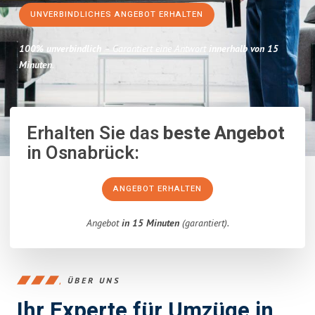
UNVERBINDLICHES ANGEBOT ERHALTEN
100% unverbindlich
– Garantiert eine Antwort
innerhalb von 15
Minuten
.
Erhalten Sie das
beste Angebot
in Osnabrück:
ANGEBOT ERHALTEN
Angebot
in 15 Minuten
(garantiert).
ÜBER UNS
Ihr Experte für Umzüge in