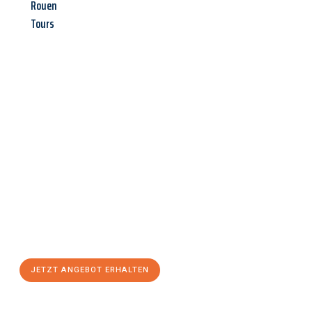
Rouen
Tours
Jetzt anfragen &
Angebot
mit Best-Preis
erhalten!
Schicken Sie uns jetzt Ihre unverbindliche Anfrage und sichern
Sie sich Ihr
individuelles Umzugsangebot für Ihr Anliegen in
Osnabrück
zum Best-Preis! Nutzen Sie die Gelegenheit für
einen
stressfreien Umzug
mit maximalem Komfort:
JETZT ANGEBOT ERHALTEN