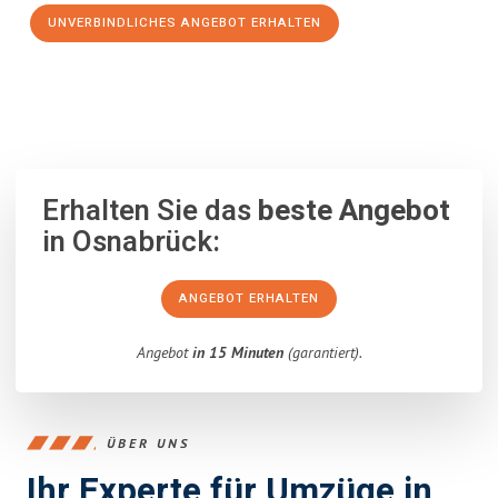
UNVERBINDLICHES ANGEBOT ERHALTEN
100% unverbindlich
– Garantiert eine Antwort
innerhalb von 15
Minuten
.
Erhalten Sie das
beste Angebot
in Osnabrück:
ANGEBOT ERHALTEN
Angebot
in 15 Minuten
(garantiert).
ÜBER UNS
Ihr Experte für Umzüge in