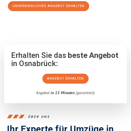
UNVERBINDLICHES ANGEBOT ERHALTEN
100% unverbindlich
– Garantiert eine Antwort
innerhalb von 15
Minuten
.
Erhalten Sie das
beste Angebot
in Osnabrück:
ANGEBOT ERHALTEN
Angebot
in 15 Minuten
(garantiert).
ÜBER UNS
Ihr Experte für Umzüge in