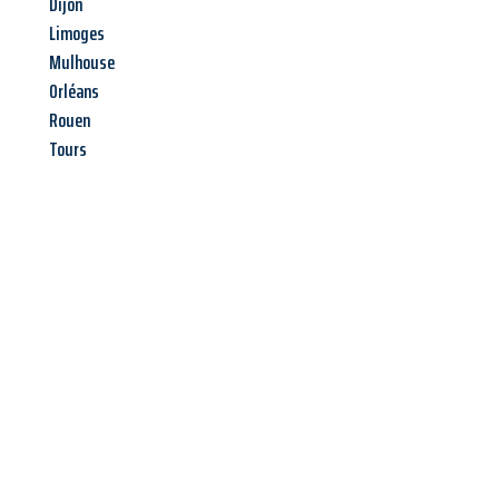
Dijon
Limoges
Mulhouse
Orléans
Rouen
Tours
Jetzt anfragen &
Angebot
mit Best-Preis
erhalten!
Schicken Sie uns jetzt Ihre unverbindliche Anfrage und sichern
Sie sich Ihr
individuelles Umzugsangebot für Ihr Anliegen in
Osnabrück
zum Best-Preis! Nutzen Sie die Gelegenheit für
einen
stressfreien Umzug
mit maximalem Komfort: