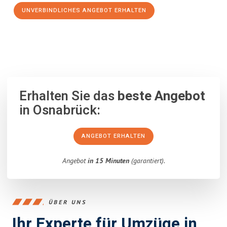
UNVERBINDLICHES ANGEBOT ERHALTEN
100% unverbindlich
– Garantiert eine Antwort
innerhalb von 15
Minuten
.
Erhalten Sie das
beste Angebot
in Osnabrück:
ANGEBOT ERHALTEN
Angebot
in 15 Minuten
(garantiert).
ÜBER UNS
Ihr Experte für Umzüge in