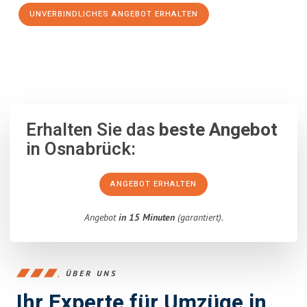
UNVERBINDLICHES ANGEBOT ERHALTEN
100% unverbindlich
– Garantiert eine Antwort
innerhalb von 15
Minuten
.
Erhalten Sie das
beste Angebot
in Osnabrück:
ANGEBOT ERHALTEN
Angebot
in 15 Minuten
(garantiert).
ÜBER UNS
Ihr Experte für Umzüge in