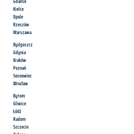
Gdańsk
Kielce
Opole
Rzeszów
Warszawa
Bydgoszcz
Gdynia
Kraków
Poznań
Sosnowiec
Wrocław
Bytom
Gliwice
Łódź
Radom
Szczecin