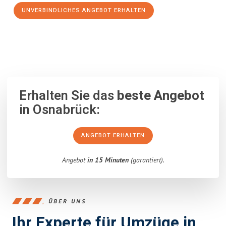
UNVERBINDLICHES ANGEBOT ERHALTEN
100% unverbindlich
– Garantiert eine Antwort
innerhalb von 15
Minuten
.
Erhalten Sie das
beste Angebot
in Osnabrück:
ANGEBOT ERHALTEN
Angebot
in 15 Minuten
(garantiert).
ÜBER UNS
Ihr Experte für Umzüge in