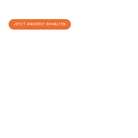
Osnabrück
zum Best-Preis! Nutzen Sie die Gelegenheit für
einen
stressfreien Umzug
mit maximalem Komfort:
JETZT ANGEBOT ERHALTEN