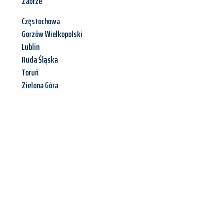
Zabrze
Częstochowa
Gorzów Wielkopolski
Lublin
Ruda Śląska
Toruń
Zielona Góra
Jetzt anfragen &
Angebot
mit Best-Preis
erhalten!
Schicken Sie uns jetzt Ihre unverbindliche Anfrage und sichern
Sie sich Ihr
individuelles Umzugsangebot für Ihr Anliegen in