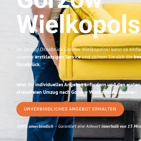
Gorzów
Wielkopols
Ihr Umzug Osnabrück Gorzów Wielkopolski kann so einfac
unseren
erstklassigen Service
und sichern Sie sich die
bes
Osnabrück
.
Jetzt Ihr individuelles Angebot anfordern und den ersten
stressfreien Umzug nach Gorzów Wielkopolski machen:
UNVERBINDLICHES ANGEBOT ERHALTEN
100% unverbindlich
– Garantiert eine Antwort
innerhalb von 15 Min