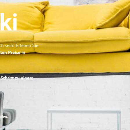
ki
h sein! Erleben Sie
ten Preise in
 Schritt zu einem
uten
.