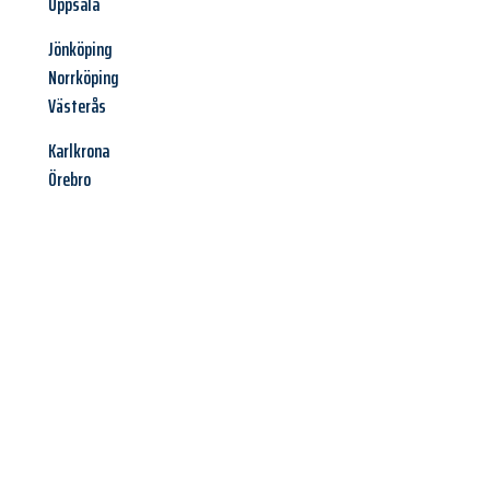
Uppsala
Jönköping
Norrköping
Västerås
Karlkrona
Örebro
Jetzt anfragen &
Angebot
mit Best-Preis
erhalten!
Schicken Sie uns jetzt Ihre unverbindliche Anfrage und sichern
Sie sich Ihr
individuelles Umzugsangebot für Ihr Anliegen in