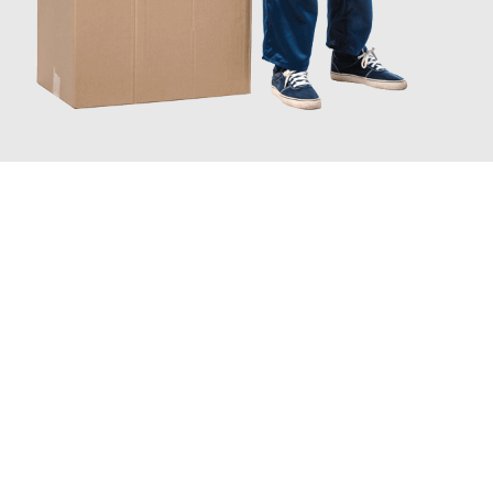
JETZT ANFRAGEN
Erleben Sie mit Umzugsmeister Grunwald Osnabrück, wie
einfach
und stressfrei Ihr Umzug Osnabrück Helsingborg
sein kann.
Unser Expertenteam steht bereit, um Ihnen einen reibungslosen
Übergang in Ihr neues Zuhause zu garantieren.