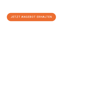
Osnabrück
zum Best-Preis! Nutzen Sie die Gelegenheit für
einen
stressfreien Umzug
mit maximalem Komfort:
JETZT ANGEBOT ERHALTEN