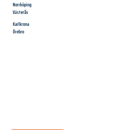
Norrköping
Västerås
Karlkrona
Örebro
Jetzt anfragen &
Angebot
mit Best-Preis
erhalten!
Schicken Sie uns jetzt Ihre unverbindliche Anfrage und sichern
Sie sich Ihr
individuelles Umzugsangebot für Ihr Anliegen in
Osnabrück
zum Best-Preis! Nutzen Sie die Gelegenheit für
einen
stressfreien Umzug
mit maximalem Komfort: