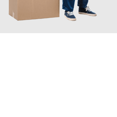
JETZT ANFRAGEN
Erleben Sie mit Umzugsmeister Grunwald Osnabrück, wie
einfach
und stressfrei Ihr Umzug Osnabrück Linköping
sein kann. Unser
Expertenteam steht bereit, um Ihnen einen reibungslosen
Übergang in Ihr neues Zuhause zu garantieren.
Jetzt
unverbindliches Angebot
erhalten &