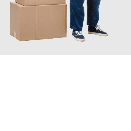
JETZT ANFRAGEN
Erleben Sie mit Umzugsmeister Grunwald Osnabrück, wie
einfach
und stressfrei Ihr Umzug Osnabrück Klosterneuburg
sein kann.
Unser Expertenteam steht bereit, um Ihnen einen reibungslosen
Übergang in Ihr neues Zuhause zu garantieren.