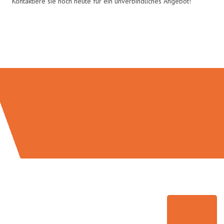
Kontaktiere sie noch heute für ein unverbindliches Angebot!
Umzugsmeister Grunwald in
Zahlen: