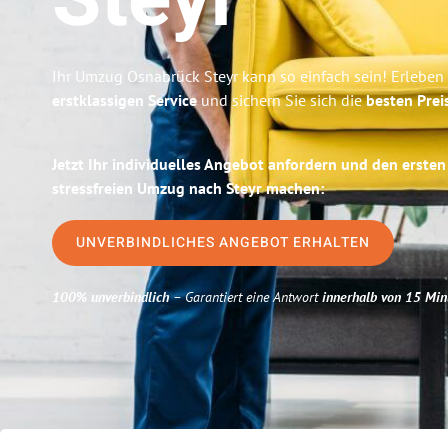
Steyr
Ihr Umzug Osnabrück Steyr kann so einfach sein! Erleben
erstklassigen Service
und sichern Sie sich die
besten Prei
Jetzt Ihr individuelles Angebot anfordern und den ersten
stressfreien Umzug nach Steyr machen:
UNVERBINDLICHES ANGEBOT ERHALTEN
100% unverbindlich
– Garantiert eine Antwort
innerhalb von 15 Min