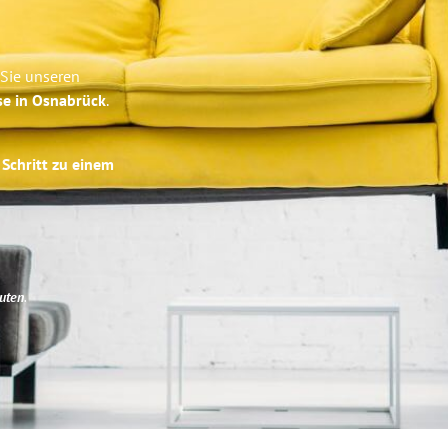
 Sie unseren
se in Osnabrück
.
 Schritt zu einem
uten
.