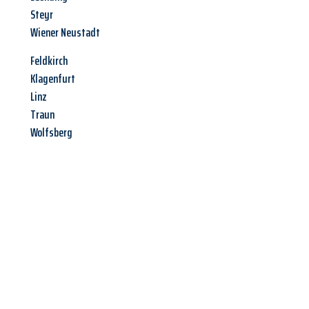
Steyr
Wiener Neustadt
Feldkirch
Klagenfurt
Linz
Traun
Wolfsberg
Jetzt anfragen &
Angebot
mit Best-Preis
erhalten!
Schicken Sie uns jetzt Ihre unverbindliche Anfrage und sichern