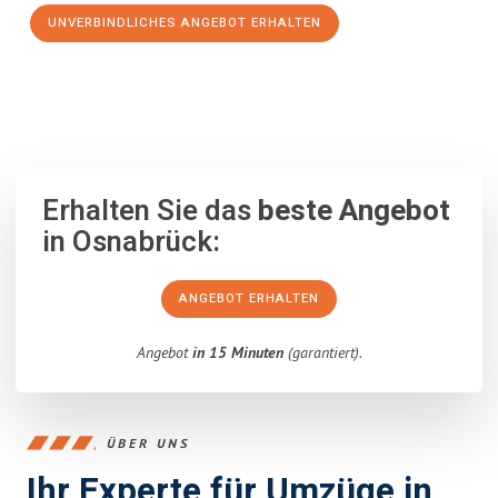
UNVERBINDLICHES ANGEBOT ERHALTEN
100% unverbindlich
– Garantiert eine Antwort
innerhalb von 15
Minuten
.
Erhalten Sie das
beste Angebot
in Osnabrück:
ANGEBOT ERHALTEN
Angebot
in 15 Minuten
(garantiert).
ÜBER UNS
Ihr Experte für Umzüge in