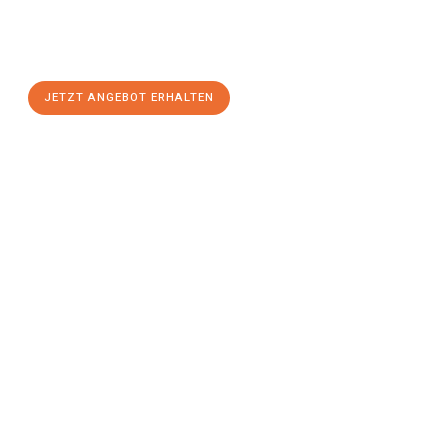
Sie sich Ihr
individuelles Umzugsangebot für Ihr Anliegen in
Osnabrück
zum Best-Preis! Nutzen Sie die Gelegenheit für
einen
stressfreien Umzug
mit maximalem Komfort:
JETZT ANGEBOT ERHALTEN