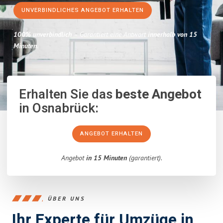
UNVERBINDLICHES ANGEBOT ERHALTEN
100% unverbindlich
– Garantiert eine Antwort
innerhalb von 15
Minuten
.
Erhalten Sie das
beste Angebot
in Osnabrück:
ANGEBOT ERHALTEN
Angebot
in 15 Minuten
(garantiert).
ÜBER UNS
Ihr Experte für Umzüge in