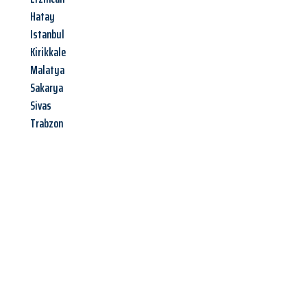
Hatay
Istanbul
Kirikkale
Malatya
Sakarya
Sivas
Trabzon
Jetzt anfragen &
Angebot
mit Best-Preis
erhalten!
Schicken Sie uns jetzt Ihre unverbindliche Anfrage und sichern
Sie sich Ihr
individuelles Umzugsangebot für Ihr Anliegen in