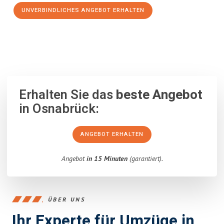
UNVERBINDLICHES ANGEBOT ERHALTEN
100% unverbindlich
– Garantiert eine Antwort
innerhalb von 15
Minuten
.
Erhalten Sie das
beste Angebot
in Osnabrück:
ANGEBOT ERHALTEN
Angebot
in 15 Minuten
(garantiert).
ÜBER UNS
Ihr Experte für Umzüge in