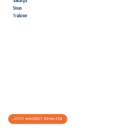
Sakarya
Sivas
Trabzon
Jetzt anfragen &
Angebot
mit Best-Preis
erhalten!
Schicken Sie uns jetzt Ihre unverbindliche Anfrage und sichern
Sie sich Ihr
individuelles Umzugsangebot für Ihr Anliegen in
Osnabrück
zum Best-Preis! Nutzen Sie die Gelegenheit für
einen
stressfreien Umzug
mit maximalem Komfort:
JETZT ANGEBOT ERHALTEN