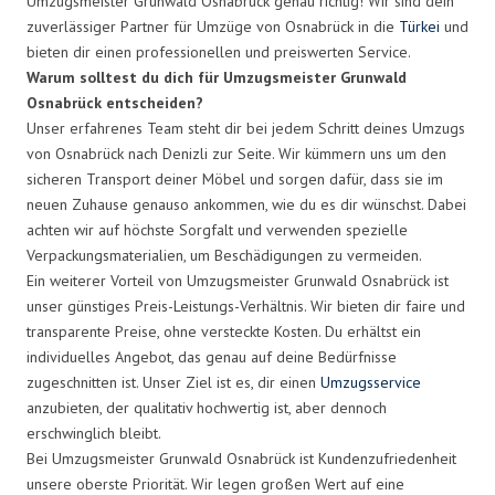
Umzugsmeister Grunwald Osnabrück genau richtig! Wir sind dein
zuverlässiger Partner für Umzüge von Osnabrück in die
Türkei
und
bieten dir einen professionellen und preiswerten Service.
Warum solltest du dich für Umzugsmeister Grunwald
Osnabrück entscheiden?
Unser erfahrenes Team steht dir bei jedem Schritt deines Umzugs
von Osnabrück nach Denizli zur Seite. Wir kümmern uns um den
sicheren Transport deiner Möbel und sorgen dafür, dass sie im
neuen Zuhause genauso ankommen, wie du es dir wünschst. Dabei
achten wir auf höchste Sorgfalt und verwenden spezielle
Verpackungsmaterialien, um Beschädigungen zu vermeiden.
Ein weiterer Vorteil von Umzugsmeister Grunwald Osnabrück ist
unser günstiges Preis-Leistungs-Verhältnis. Wir bieten dir faire und
transparente Preise, ohne versteckte Kosten. Du erhältst ein
individuelles Angebot, das genau auf deine Bedürfnisse
zugeschnitten ist. Unser Ziel ist es, dir einen
Umzugsservice
anzubieten, der qualitativ hochwertig ist, aber dennoch
erschwinglich bleibt.
Bei Umzugsmeister Grunwald Osnabrück ist Kundenzufriedenheit
unsere oberste Priorität. Wir legen großen Wert auf eine