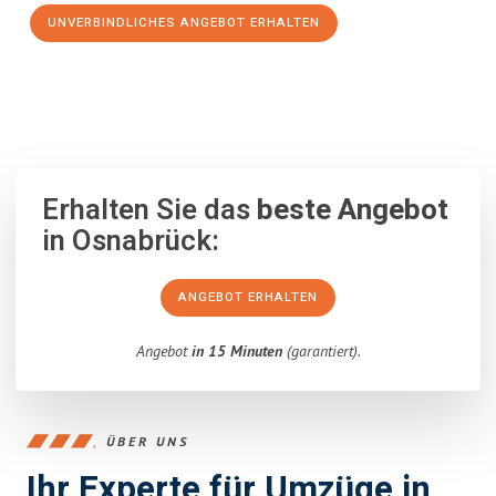
UNVERBINDLICHES ANGEBOT ERHALTEN
100% unverbindlich
– Garantiert eine Antwort
innerhalb von 15
Minuten
.
Erhalten Sie das
beste Angebot
in Osnabrück:
ANGEBOT ERHALTEN
Angebot
in 15 Minuten
(garantiert).
ÜBER UNS
Ihr Experte für Umzüge in