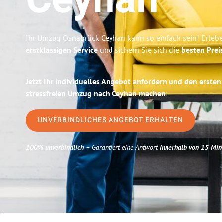
Ceyhan
Ihr Umzug Osnabrück Ceyhan kann so einfach sein! Erleb
erstklassigen Service
und sichern Sie sich die
besten Prei
Jetzt Ihr individuelles Angebot anfordern und den ersten
stressfreien Umzug nach Ceyhan machen:
UNVERBINDLICHES ANGEBOT ERHALTEN
100% unverbindlich
– Garantiert eine Antwort
innerhalb von 15 Min