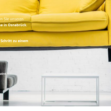
en Sie unseren
se in Osnabrück
.
 Schritt zu einem
uten
.