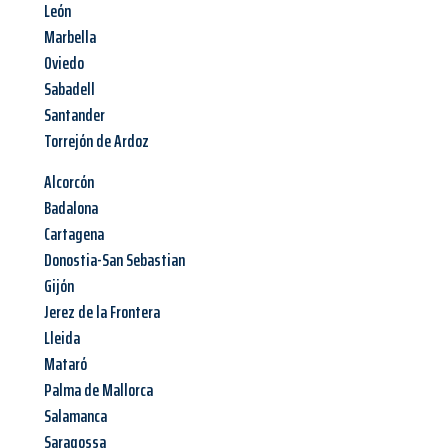
León
Marbella
Oviedo
Sabadell
Santander
Torrejón de Ardoz
Alcorcón
Badalona
Cartagena
Donostia-San Sebastian
Gijón
Jerez de la Frontera
Lleida
Mataró
Palma de Mallorca
Salamanca
Saragossa