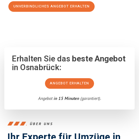
UNVERBINDLICHES ANGEBOT ERHALTEN
100% unverbindlich
– Garantiert eine Antwort
innerhalb von 15
Minuten
.
Erhalten Sie das
beste Angebot
in Osnabrück:
ANGEBOT ERHALTEN
Angebot
in 15 Minuten
(garantiert).
ÜBER UNS
Ihr Experte für Umzüge in