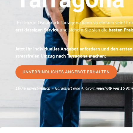
Tarragona
Ihr Umzug Osnabrück Tarragona kann so einfach sein! Erl
erstklassigen Service
und sichern Sie sich die
besten Prei
Jetzt Ihr individuelles Angebot anfordern und den ersten
stressfreien Umzug nach Tarragona machen:
UNVERBINDLICHES ANGEBOT ERHALTEN
100% unverbindlich
– Garantiert eine Antwort
innerhalb von 15 Min