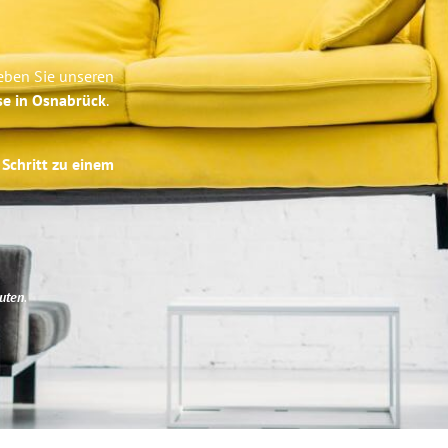
eben Sie unseren
se in Osnabrück
.
 Schritt zu einem
uten
.