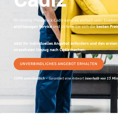
Cádiz
Ihr Umzug Osnabrück Cádiz kann so einfach sein! Erleben
erstklassigen Service
und sichern Sie sich die
besten Prei
Jetzt Ihr individuelles Angebot anfordern und den ersten
stressfreien Umzug nach Cádiz machen:
UNVERBINDLICHES ANGEBOT ERHALTEN
100% unverbindlich
– Garantiert eine Antwort
innerhalb von 15 Min