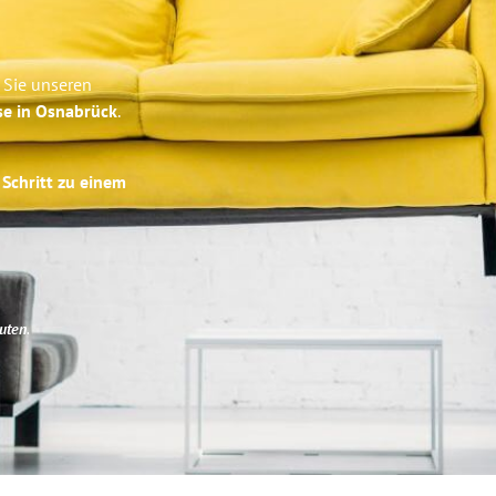
 Sie unseren
se in Osnabrück
.
 Schritt zu einem
uten
.