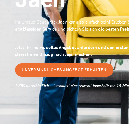
Jaén
Ihr Umzug Osnabrück Jaén kann so einfach sein! Erleben 
erstklassigen Service
und sichern Sie sich die
besten Prei
Jetzt Ihr individuelles Angebot anfordern und den ersten
stressfreien Umzug nach Jaén machen:
UNVERBINDLICHES ANGEBOT ERHALTEN
100% unverbindlich
– Garantiert eine Antwort
innerhalb von 15 Min