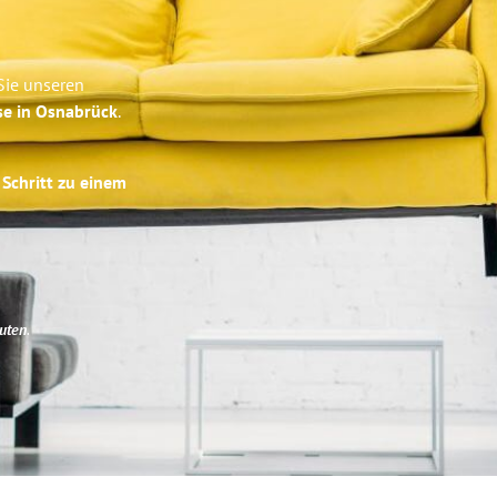
Sie unseren
se in Osnabrück
.
 Schritt zu einem
uten
.