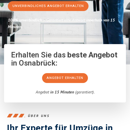
UNVERBINDLICHES ANGEBOT ERHALTEN
100% unverbindlich
– Garantiert eine Antwort
innerhalb von 15
Minuten
.
Erhalten Sie das
beste Angebot
in Osnabrück:
ANGEBOT ERHALTEN
Angebot
in 15 Minuten
(garantiert).
ÜBER UNS
Ihr Experte für Umzüge in