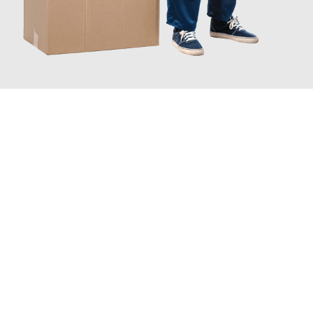
JETZT ANFRAGEN
Erleben Sie mit Umzugsmeister Grunwald Osnabrück, wie
einfach
und stressfrei Ihr Umzug Osnabrück Offenbach
sein kann.
Unser Expertenteam steht bereit, um Ihnen einen reibungslosen
Übergang in Ihr neues Zuhause zu garantieren.
Jetzt
unverbindliches Angebot
erhalten &