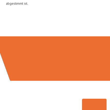
abgestimmt ist.
Umzugsmeister Grunwald in
Zahlen: