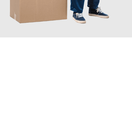
JETZT ANFRAGEN
Erleben Sie mit Umzugsmeister Grunwald Osnabrück, wie
einfach
und stressfrei Ihr Umzug Osnabrück Göttingen
sein kann.
Unser Expertenteam steht bereit, um Ihnen einen reibungslosen
Übergang in Ihr neues Zuhause zu garantieren.
Jetzt
unverbindliches Angebot
erhalten &