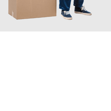
JETZT ANFRAGEN
Erleben Sie mit Umzugsmeister Grunwald Osnabrück, wie
einfach
und stressfrei Ihr Umzug Osnabrück Frankfurt
sein kann. Unser
Expertenteam steht bereit, um Ihnen einen reibungslosen
Übergang in Ihr neues Zuhause zu garantieren.
Jetzt
unverbindliches Angebot
erhalten &