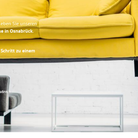
d
leben Sie unseren
se in Osnabrück
.
 Schritt zu einem
uten
.