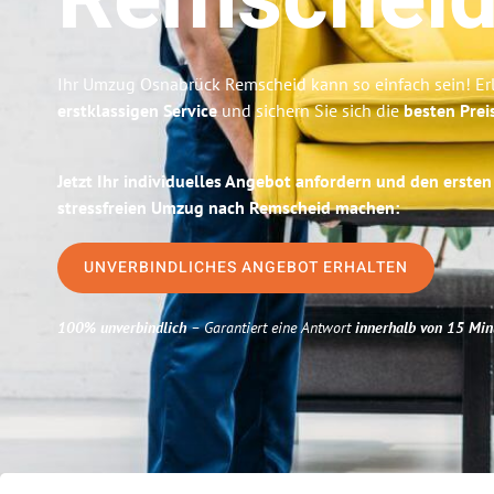
Remschei
Ihr Umzug Osnabrück Remscheid kann so einfach sein! Er
erstklassigen Service
und sichern Sie sich die
besten Prei
Jetzt Ihr individuelles Angebot anfordern und den ersten
stressfreien Umzug nach Remscheid machen:
UNVERBINDLICHES ANGEBOT ERHALTEN
100% unverbindlich
– Garantiert eine Antwort
innerhalb von 15 Min