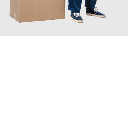
JETZT ANFRAGEN
Erleben Sie mit Umzugsmeister Grunwald Osnabrück, wie
einfach
und stressfrei Ihr Umzug Osnabrück Edinburgh
sein kann.
Unser Expertenteam steht bereit, um Ihnen einen reibungslosen
Übergang in Ihr neues Zuhause zu garantieren.
Jetzt
unverbindliches Angebot
erhalten &