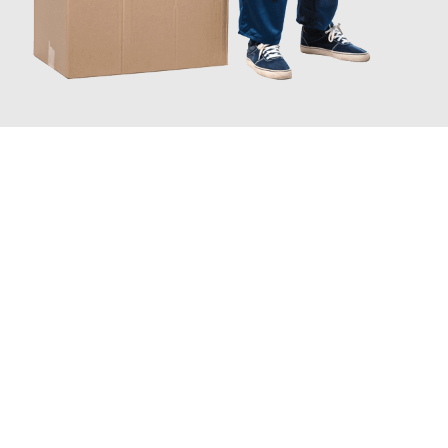
JETZT ANFRAGEN
Erleben Sie mit Umzugsmeister Grunwald Osnabrück, wie
einfach
und stressfrei Ihr Umzug Osnabrück Southport
sein kann.
Unser Expertenteam steht bereit, um Ihnen einen reibungslosen
Übergang in Ihr neues Zuhause zu garantieren.
Jetzt
unverbindliches Angebot
erhalten &