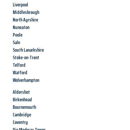
Liverpool
Middlesbrough
North Ayrshire
Nuneaton
Poole
Sale
South Lanarkshire
Stoke-on-Trent
Telford
Watford
Wolverhampton
Aldershot
Birkenhead
Bournemouth
Cambridge
Coventry
Die Medway Towns