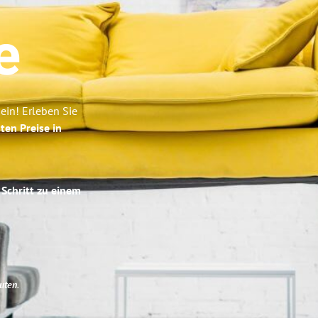
e
ein! Erleben Sie
ten Preise in
 Schritt zu einem
uten
.