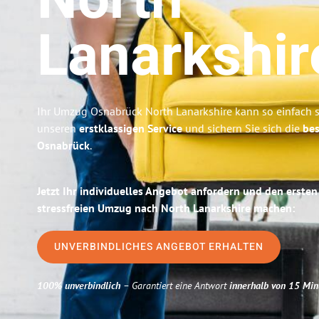
North
Lanarkshir
Ihr Umzug Osnabrück North Lanarkshire kann so einfach s
unseren
erstklassigen Service
und sichern Sie sich die
bes
Osnabrück
.
Jetzt Ihr individuelles Angebot anfordern und den ersten
stressfreien Umzug nach North Lanarkshire machen:
UNVERBINDLICHES ANGEBOT ERHALTEN
100% unverbindlich
– Garantiert eine Antwort
innerhalb von 15 Min