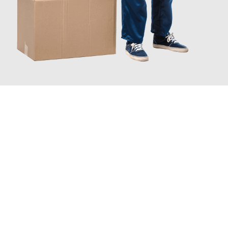
JETZT ANFRAGEN
Erleben Sie mit Umzugsmeister Grunwald Osnabrück, wie
einfach
und stressfrei Ihr Umzug Osnabrück High Wycombe
sein kann.
Unser Expertenteam steht bereit, um Ihnen einen reibungslosen
Übergang in Ihr neues Zuhause zu garantieren.