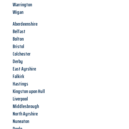
Warrington
Wigan
Aberdeenshire
Belfast
Bolton
Bristol
Colchester
Derby
East Ayrshire
Falkirk
Hastings
Kingston upon Hull
Liverpool
Middlesbrough
North Ayrshire
Nuneaton
Poole