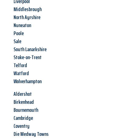
Liverpool
Middlesbrough
North Ayrshire
Nuneaton
Poole
Sale
South Lanarkshire
Stoke-on-Trent
Telford
Watford
Wolverhampton
Aldershot
Birkenhead
Bournemouth
Cambridge
Coventry
Die Medway Towns