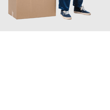
JETZT ANFRAGEN
Erleben Sie mit Umzugsmeister Grunwald Osnabrück, wie
einfach
und stressfrei Ihr Umzug Osnabrück Birkenhead
sein kann.
Unser Expertenteam steht bereit, um Ihnen einen reibungslosen
Übergang in Ihr neues Zuhause zu garantieren.
Jetzt
unverbindliches Angebot
erhalten &