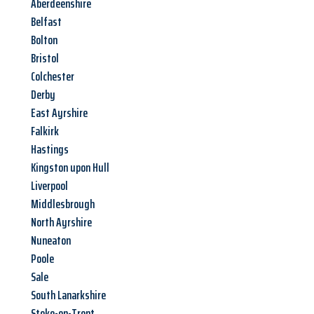
Aberdeenshire
Belfast
Bolton
Bristol
Colchester
Derby
East Ayrshire
Falkirk
Hastings
Kingston upon Hull
Liverpool
Middlesbrough
North Ayrshire
Nuneaton
Poole
Sale
South Lanarkshire
Stoke-on-Trent