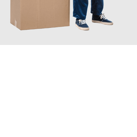
JETZT ANFRAGEN
Erleben Sie mit Umzugsmeister Grunwald Osnabrück, wie
einfach
und stressfrei Ihr Umzug Osnabrück Chesterfield
sein kann.
Unser Expertenteam steht bereit, um Ihnen einen reibungslosen
Übergang in Ihr neues Zuhause zu garantieren.