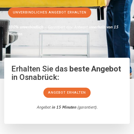
UNVERBINDLICHES ANGEBOT ERHALTEN
100% unverbindlich
– Garantiert eine Antwort
innerhalb von 15
Minuten
.
Erhalten Sie das
beste Angebot
in Osnabrück:
ANGEBOT ERHALTEN
Angebot
in 15 Minuten
(garantiert).