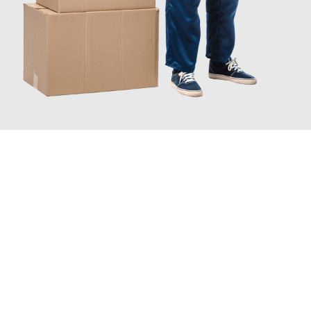
JETZT ANFRAGEN
Erleben Sie mit Umzugsmeister Grunwald Osnabrück, wie
einfach
und stressfrei Ihr Umzug Osnabrück Banja Luka
sein kann.
Unser Expertenteam steht bereit, um Ihnen einen reibungslosen
Übergang in Ihr neues Zuhause zu garantieren.