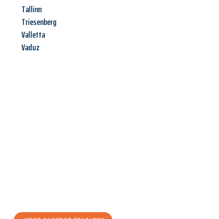
Tallinn
Triesenberg
Valletta
Vaduz
Jetzt anfragen &
Angebot
mit Best-Preis
erhalten!
Schicken Sie uns jetzt Ihre unverbindliche Anfrage und sichern
Sie sich Ihr
individuelles Umzugsangebot für Ihr Anliegen in
Osnabrück
zum Best-Preis! Nutzen Sie die Gelegenheit für
einen
stressfreien Umzug
mit maximalem Komfort: