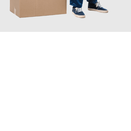
JETZT ANFRAGEN
Erleben Sie mit Umzugsmeister Grunwald Osnabrück, wie
einfach
und stressfrei Ihr Umzug Osnabrück Shauliai
sein kann. Unser
Expertenteam steht bereit, um Ihnen einen reibungslosen
Übergang in Ihr neues Zuhause zu garantieren.
Jetzt
unverbindliches Angebot
erhalten &
100€ sparen: