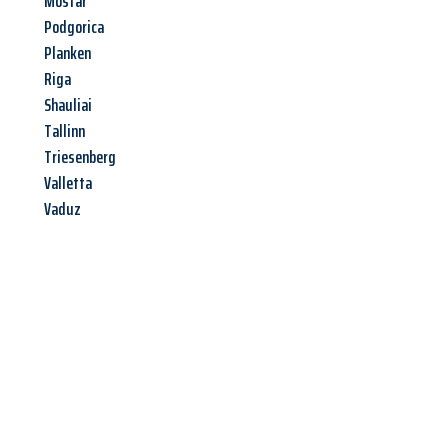
Mostar
Podgorica
Planken
Riga
Shauliai
Tallinn
Triesenberg
Valletta
Vaduz
Jetzt anfragen &
Angebot
mit Best-Preis
erhalten!