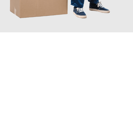
JETZT ANFRAGEN
Erleben Sie mit Umzugsmeister Grunwald Osnabrück, wie
einfach
und stressfrei Ihr Umzug Osnabrück Monaco
sein kann. Unser
Expertenteam steht bereit, um Ihnen einen reibungslosen
Übergang in Ihr neues Zuhause zu garantieren.
Jetzt
unverbindliches Angebot
erhalten &
100€ sparen: