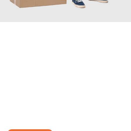
JETZT ANFRAGEN
Erleben Sie mit Umzugsmeister Grunwald Osnabrück, wie
einfach
und stressfrei Ihr Umzug Osnabrück Paphos
sein kann. Unser
Expertenteam steht bereit, um Ihnen einen reibungslosen
Übergang in Ihr neues Zuhause zu garantieren.
Jetzt
unverbindliches Angebot
erhalten &
100€ sparen: