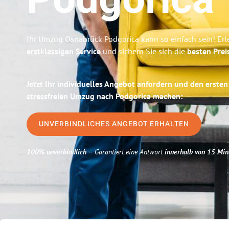
Podgorica
Ihr Umzug Osnabrück Podgorica kann so einfach sein! Erl
erstklassigen Service
und sichern Sie sich die
besten Prei
Jetzt Ihr individuelles Angebot anfordern und den ersten
stressfreien Umzug nach Podgorica machen:
UNVERBINDLICHES ANGEBOT ERHALTEN
100% unverbindlich
– Garantiert eine Antwort
innerhalb von 15 Min