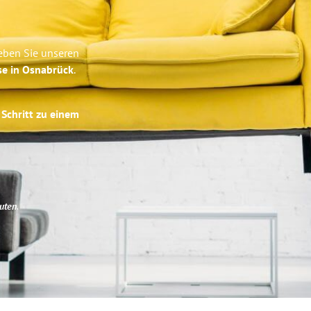
eben Sie unseren
se in Osnabrück
.
 Schritt zu einem
uten
.