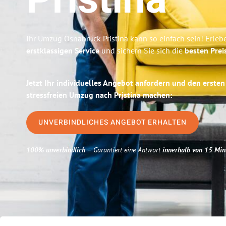
Pristina
Ihr Umzug Osnabrück Pristina kann so einfach sein! Erleb
erstklassigen Service
und sichern Sie sich die
besten Prei
Jetzt Ihr individuelles Angebot anfordern und den ersten
stressfreien Umzug nach Pristina machen:
UNVERBINDLICHES ANGEBOT ERHALTEN
100% unverbindlich
– Garantiert eine Antwort
innerhalb von 15 Min