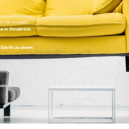
en Sie unseren
se in Osnabrück
.
 Schritt zu einem
uten
.