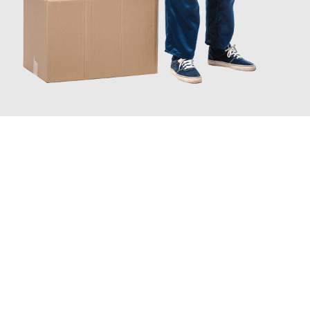
JETZT ANFRAGEN
Erleben Sie mit Umzugsmeister Grunwald Osnabrück, wie
einfach
und stressfrei Ihr Umzug Osnabrück Der Potteries
sein kann.
Unser Expertenteam steht bereit, um Ihnen einen reibungslosen
Übergang in Ihr neues Zuhause zu garantieren.